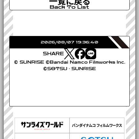
一覧に戻る
Back To List
2026/08/07 19:36:40
SHARE
© SUNRISE ©Bandai Namco Filmworks Inc.
©SOTSU・SUNRISE