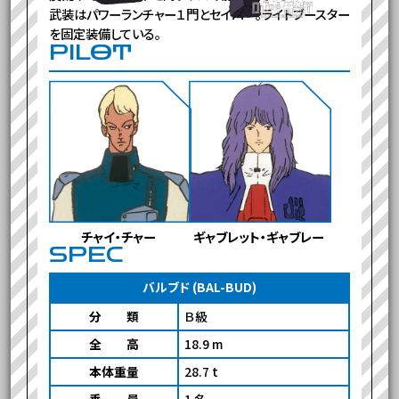
武装はパワーランチャー１門とセイバー。ライトブースター
を固定装備している。
PILOT
チャイ・チャー
ギャブレット・ギャブレー
SPEC
バルブド (BAL-BUD)
機体基本スペック
分 類
Ｂ級
全 高
18.9 m
本体重量
28.7 t