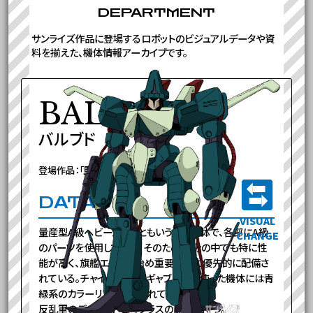
DEPARTMENT
サンライズ作品に登場するロボットのビジュアルデータや資
料を揃えた、機体情報アーカイブです。
BAL-BUD
バルブド
登場作品：「重戦機エルガイム」
DATA
VISUAL
量産型A級ヘビーメタルともいうべき機体で、各部にA級
CHANGE
のパーツを使用している。そのため、B級の中でも特に性
能が高く、旗艦エイプを始め重要部隊に優先的に配備さ
れている。チャイ・チャーやギャブレーが使った機体には青
緑系のカラーリングが施されていた。
反乱軍のディザードと同クラスの能力を持つ。