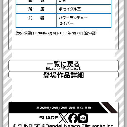
乗 員
1 名
所 属
ポセイダル軍
武 器
パワーランチャー
セイバー
放映・公開日：1984年2月4日-1985年2月23日(全54話)
一覧に戻る
Back To List
登場作品詳細
2026/08/08 06:54:59
SHARE
© SUNRISE ©Bandai Namco Filmworks Inc.