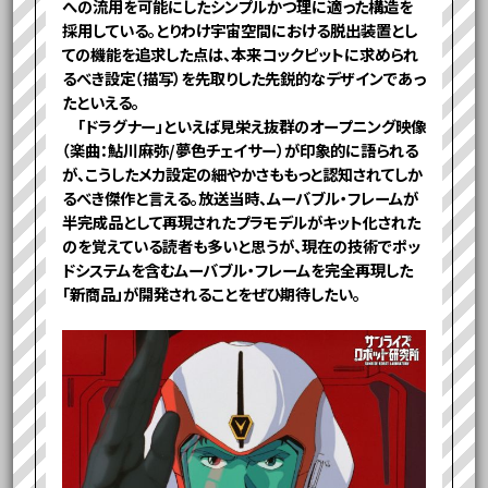
への流用を可能にしたシンプルかつ理に適った構造を
採用している。とりわけ宇宙空間における脱出装置とし
ての機能を追求した点は、本来コックピットに求められ
るべき設定（描写）を先取りした先鋭的なデザインであっ
たといえる。
「ドラグナー」といえば見栄え抜群のオープニング映像
（楽曲：鮎川麻弥/夢色チェイサー）が印象的に語られる
が、こうしたメカ設定の細やかさももっと認知されてしか
るべき傑作と言える。放送当時、ムーバブル・フレームが
半完成品として再現されたプラモデルがキット化された
のを覚えている読者も多いと思うが、現在の技術でポッ
ドシステムを含むムーバブル・フレームを完全再現した
「新商品」が開発されることをぜひ期待したい。