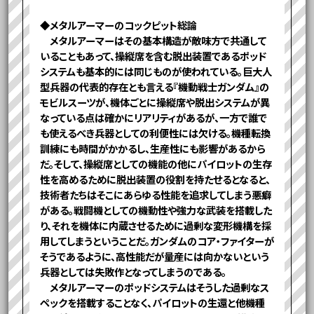
◆メタルアーマーのコックピット総論
メタルアーマーはその基本構造が敵味方で共通して
いることもあって、操縦席を含む脱出装置であるポッド
システムも基本的には同じものが使われている。巨大人
型兵器の代表的存在とも言える『機動戦士ガンダム』の
モビルスーツが、機体ごとに操縦席や脱出システムが異
なっている点は確かにリアリティがあるが、一方で誰で
も使えるべき兵器としての利便性には欠ける。機種転換
訓練にも時間がかかるし、生産性にも影響があるから
だ。そして、操縦席としての機能の他にパイロットの生存
性を高めるために脱出装置の役割を持たせるとなると、
技術者たちはそこにあらゆる性能を追求してしまう悪癖
がある。戦闘機としての機動性や強力な武装を搭載した
り、それを機体に内蔵させるために過剰な変形機構を採
用してしまうということだ。ガンダムのコア・ファイターが
そうであるように、高性能だが量産には向かないという
兵器としては失敗作となってしまうのである。
メタルアーマーのポッドシステムはそうした過剰なス
ペックを搭載することなく、パイロットの生還と他機種