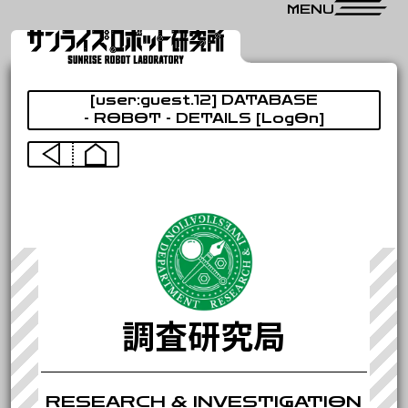
CLOSE
MENU
ROBOT
[user:guest.12] DATABASE
機体情報局
- ROBOT - DETAILS [LogOn]
VIDEO
映像資料局
NEWS
広報宣伝局
RESEARCH
調査研究局
調査研究局
RESEARCH & INVESTIGATION