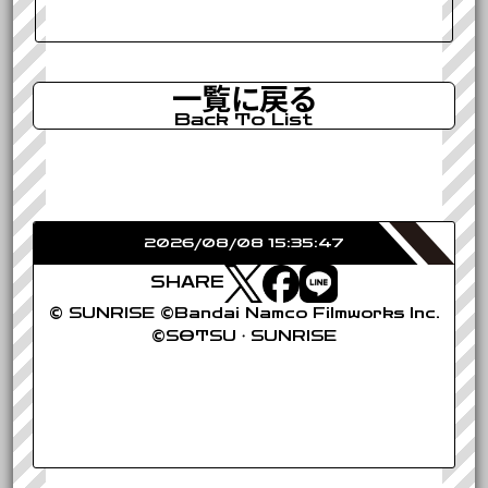
一覧に戻る
Back To List
2026/08/08 15:35:47
SHARE
© SUNRISE ©Bandai Namco Filmworks Inc.
©SOTSU・SUNRISE