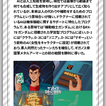
AIとは人工知能を意味し、現在では画像から動画まで
何でも合成して生成物を作り出すアプリとして広く知ら
れているが、本来は人の代わりや補助をするためのプロ
グラムという意味合いが強い。ドラグナーに搭載されて
いるAIは機体操縦に関するサポートに特化したプログ
ラムで、ある意味では『機動戦士ガンダム』におけるRX-
78 ガンダムに搭載された学習型プログラムに近い。D-1
には「クララ」、D-2には「ソニア」、D-3には「マギー」とい
う愛称のAI（女性をキャラクターに設定）が搭載されて
おり、素人同然だったケーンたちを補佐して、ギガノス帝
国軍メタルアーマーとの初の戦闘を勝利に導いた。