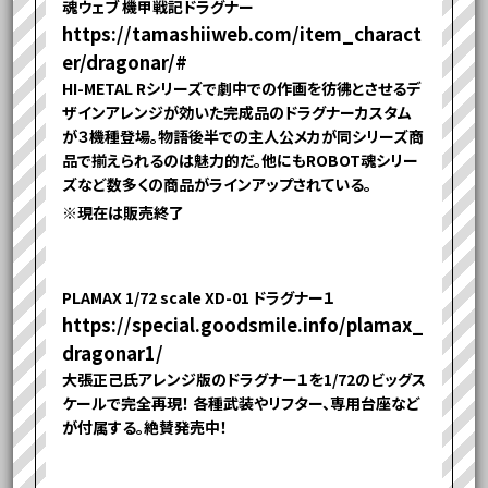
魂ウェブ 機甲戦記ドラグナー
https://tamashiiweb.com/item_charact
er/dragonar/#
HI-METAL Rシリーズで劇中での作画を彷彿とさせるデ
ザインアレンジが効いた完成品のドラグナーカスタム
が３機種登場。物語後半での主人公メカが同シリーズ商
品で揃えられるのは魅力的だ。他にもROBOT魂シリー
ズなど数多くの商品がラインアップされている。
※現在は販売終了
PLAMAX 1/72 scale XD-01 ドラグナー１
https://special.goodsmile.info/plamax_
dragonar1/
大張正己氏アレンジ版のドラグナー１を1/72のビッグス
ケールで完全再現！ 各種武装やリフター、専用台座など
が付属する。絶賛発売中！