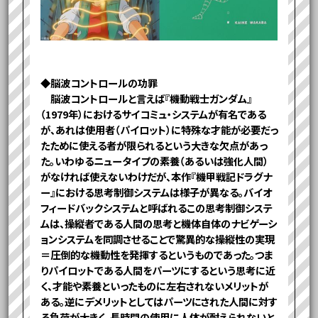
◆脳波コントロールの功罪
脳波コントロールと言えば『機動戦士ガンダム』
（1979年）におけるサイコミュ・システムが有名である
が、あれは使用者（パイロット）に特殊な才能が必要だっ
たために使える者が限られるという大きな欠点があっ
た。いわゆるニュータイプの素養（あるいは強化人間）
がなければ使えないわけだが、本作『機甲戦記ドラグナ
ー』における思考制御システムは様子が異なる。バイオ
フィードバックシステムと呼ばれるこの思考制御システ
ムは、操縦者である人間の思考と機体自体のナビゲーシ
ョンシステムを同調させることで驚異的な操縦性の実現
＝圧倒的な機動性を発揮するというものであった。つま
りパイロットである人間をパーツにするという思考に近
く、才能や素養といったものに左右されないメリットが
ある。逆にデメリットとしてはパーツにされた人間に対す
る負荷が大きく、長時間の使用に人体が耐えられないと